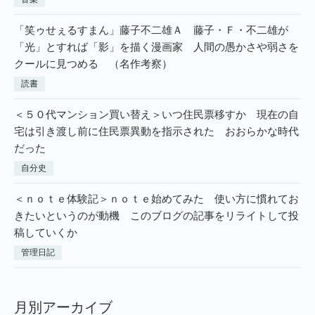
「笑ゥせぇるすまん」藤子不二雄Ａ 藤子・Ｆ・不二雄が
「光」とすれば「影」を描く漫画家 人間の愚かさや弱さを
クールに見つめる （名作考察）
読書
＜５０代マンション買い替え＞いつ住民票移すか 現在の自
宅は引き渡し前に住民票異動を指示された おおらかな時代
だった
自分史
＜ｎｏｔｅ体験記＞ｎｏｔｅ始めてみた 使い方に慣れてお
きたいというのが動機 このブログの記事をリライトして投
稿していくか
管理日記
月別アーカイブ