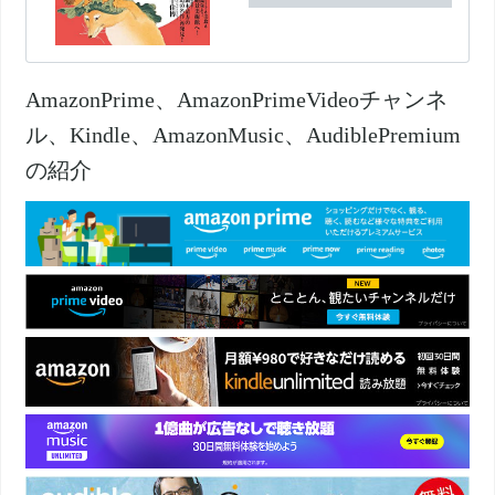
AmazonPrime、AmazonPrimeVideoチャンネ
ル、Kindle、AmazonMusic、AudiblePremium
の紹介